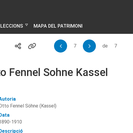
·LECCIONS
MAPA DEL PATRIMONI
7
de
7
tto Fennel Sohne Kassel
Autoria
Otto Fennel Söhne (Kassel)
Data
1890-1910
Descripció