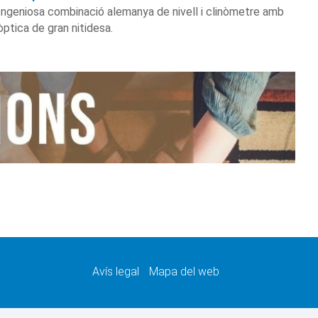
Ingeniosa combinació alemanya de nivell i clinòmetre amb
òptica de gran nitidesa.
Avís legal
Mapa del web