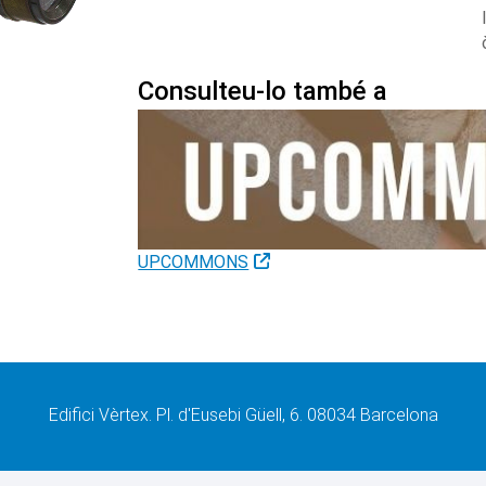
Consulteu-lo també a
UPCOMMONS
Edifici Vèrtex. Pl. d'Eusebi Güell, 6. 08034 Barcelona