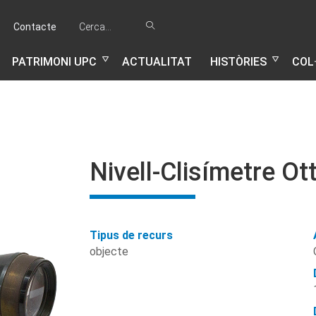
Cerca...
Cercar
Contacte
PATRIMONI UPC
ACTUALITAT
HISTÒRIES
COL
Nivell-Clisímetre O
Tipus de recurs
objecte