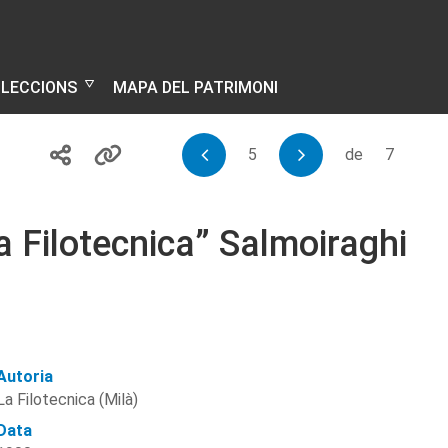
·LECCIONS
MAPA DEL PATRIMONI
5
de
7
La Filotecnica” Salmoiraghi
Autoria
La Filotecnica (Milà)
Data