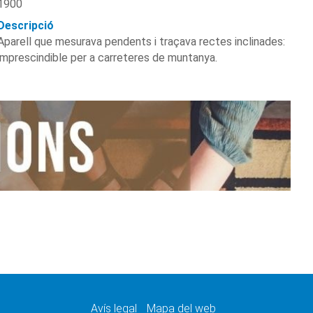
1900
Descripció
Aparell que mesurava pendents i traçava rectes inclinades:
imprescindible per a carreteres de muntanya.
Avís legal
Mapa del web