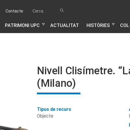
Cerca...
Cercar
Contacte
PATRIMONI UPC
ACTUALITAT
HISTÒRIES
COL
Nivell Clisímetre. “
(Milano)
Tipus de recurs
Objecte