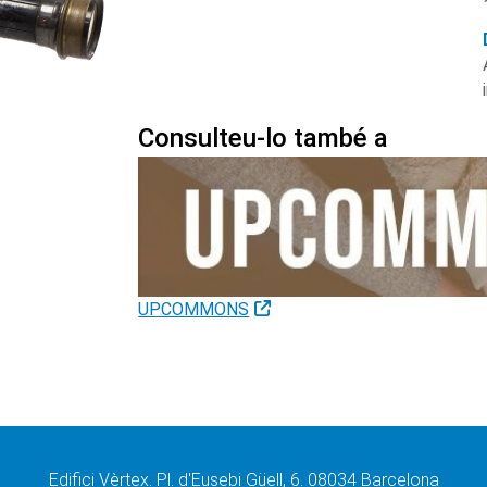
Consulteu-lo també a
UPCOMMONS
Edifici Vèrtex. Pl. d'Eusebi Güell, 6. 08034 Barcelona