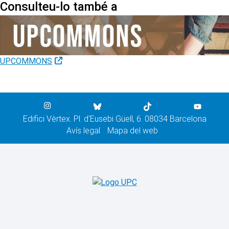
Consulteu-lo també a
UPCOMMONS
Edifici Vèrtex. Pl. d'Eusebi Güell, 6. 08034 Barcelona
Avís legal
Mapa del web