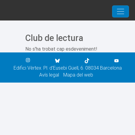
Vés al contingut
Navegació principal
Club de lectura
No s'ha trobat cap esdeveniment!
Edifici Vèrtex. Pl. d'Eusebi Güell, 6. 08034 Barcelona
Avís legal
Mapa del web